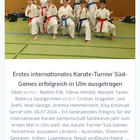
Erstes internationales Karate-Turnier Süd-
Games erfolgreich in Ulm ausgetragen
Oben v.l.n.r.: Matteo Tok, Tobias Honold, Marjam Tasan,
Rebecca GeorgeUnten v.l.n.r: Cristian Dragomir, Levi
Diehl, Noel George, Jeremia Hammerstein, Elija Emanuel
Sarraf Ulm, 06.07.2024 – Ein bedeutendes Ereignis für die
internationale Karate-Gemeinschaft fanddieses Jahr zum
ersten Mal in Ulm statt: das Karate-Turnier Süd-Games.
Teilnehmer aussieben Ländern – Australien, Österreich,
Georgien, Indien, Luxemburg, Nepal undDeutschland –…