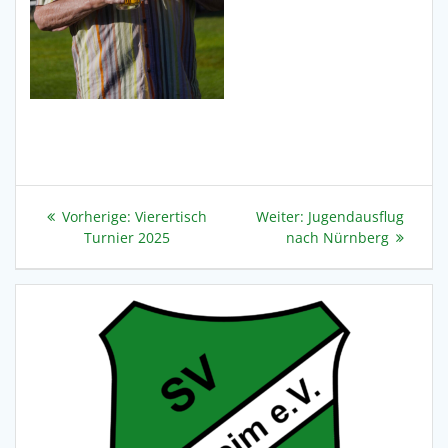
Beitragsnavigation
Vorheriger
Nächster
Vorherige:
Vierertisch
Weiter:
Jugendausflug
Beitrag:
Beitrag:
Turnier 2025
nach Nürnberg