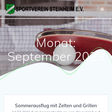
Zum
Inhalt
springen
Monat:
September 2023
Sommerausflug mit Zelten und Grillen