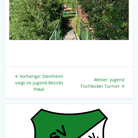
Beitragsnavigation
Vorheriger
Vorherige:
Steinheim
Nächster
Weiter:
Jugend
Beitrag:
siegt im Jugend Bezirks
Beitrag:
Tischkicker Turnier
Pokal