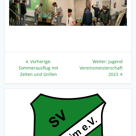
Beitragsnavigation
Vorheriger
Nächster
Vorherige:
Weiter:
Jugend
Beitrag:
Beitrag:
Sommerausflug mit
Vereinsmeisterschaft
Zelten und Grillen
2023