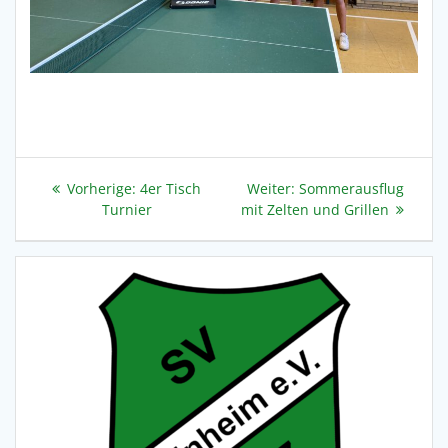
Beitragsnavigation
Vorheriger
Nächster
Vorherige:
4er Tisch
Weiter:
Sommerausflug
Beitrag:
Beitrag:
Turnier
mit Zelten und Grillen